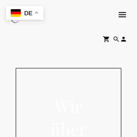
DE
Wir
über