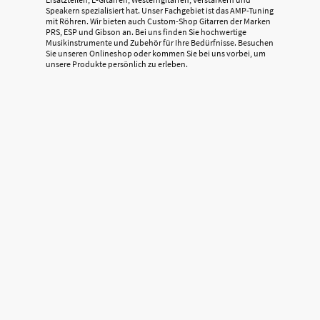
Speakern spezialisiert hat. Unser Fachgebiet ist das AMP-Tuning
mit Röhren. Wir bieten auch Custom-Shop Gitarren der Marken
PRS, ESP und Gibson an. Bei uns finden Sie hochwertige
Musikinstrumente und Zubehör für Ihre Bedürfnisse. Besuchen
Sie unseren Onlineshop oder kommen Sie bei uns vorbei, um
unsere Produkte persönlich zu erleben.